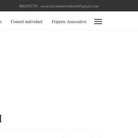
0662052754
associationnouveaulook@gmail.com
s
Conseil individuel
Friperie Associative
H